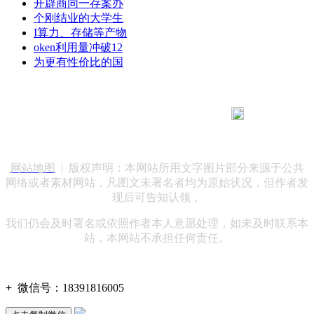
开辟商同一存案办
个刚结业的大学生
I算力、存储等产物
oken利用量冲破12
为更有性价比的国
183 9181 6005
客服热线：
客服QQ：10014803 公司地址：陕西省咸阳市秦都区世纪大
道华宇双子星A座 法律顾问：陕西润丰律师事务所
网站地图
| 版权声明：本网站所用文字图片部分来源于公共
网络或者素材网站，凡图文未署名者均为原始状况，但作者发
现后可告知认领，
我们仍会及时署名或依照作者本人意愿处理，如未及时联系本
站，本网站不承担任何责任。
+
微信号：
18391816005