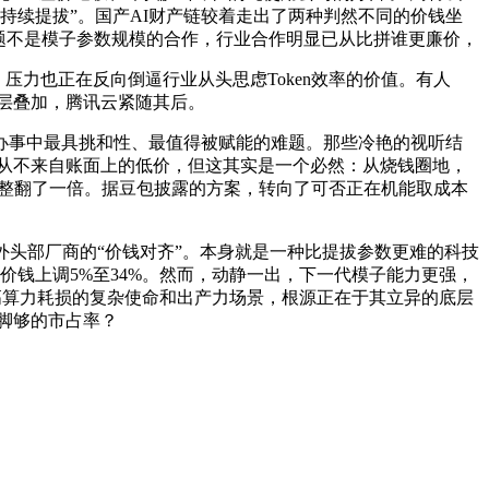
能的持续提拔”。国产AI财产链较着走出了两种判然不同的价钱坐
题不是模子参数规模的合作，行业合作明显已从比拼谁更廉价，
力也正在反向倒逼行业从头思虑Token效率的价值。有人
本层层叠加，腾讯云紧随其后。
事中最具挑和性、最值得被赋能的难题。那些冷艳的视听结
力从不来自账面上的低价，但这其实是一个必然：从烧钱圈地，
月整整翻了一倍。据豆包披露的方案，转向了可否正在机能取成本
景实现了取海外头部厂商的“价钱对齐”。本身就是一种比提拔参数更难的科技
价钱上调5%至34%。然而，动静一出，下一代模子能力更强，
制做等高算力耗损的复杂使命和出产力场景，根源正在于其立异的底层
了脚够的市占率？