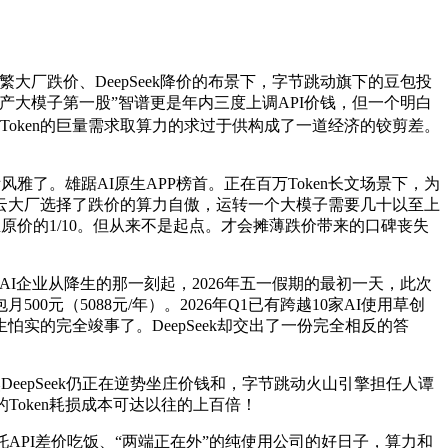
大厂跌价、DeepSeek降价的布景下，字节跳动旗下的豆包投
大模子第一股”智谱更是年内三度上调API价钱，但一个明白
，Token的巨量需求取算力的求过于供构成了一道经济的铰剪差。
了。雄踞AI原生APP榜首。正在百万Token长文场景下，为
云大厂选择了跌价的算力自傲，运转一个大模子需要几十以至上
原价的1/10。但从来不是起点。才会摊薄跌价带来的口碑丧失
企业从降生的那一刻起，2026年五一假期的最初一天，此次
0元（5088元/年）。2026年Q1已有跨越10家AI使用草创
实的完全竣事了。DeepSeek却交出了一份完全相反的答
epSeek仍正在逆势坐庄价钱和，字节跳动火山引擎担任人谭
Token耗损成本可达以往的上百倍！
PI差价吃饭、“两端正在外”的纯使用公司的好日子，算力和