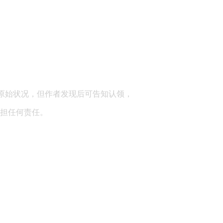
顾问：陕西润丰律师事务所
原始状况，但作者发现后可告知认领，
担任何责任。