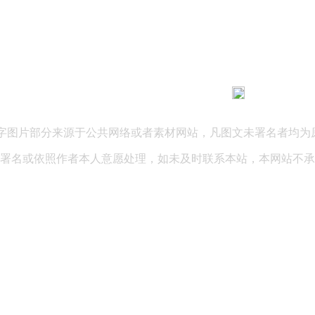
183 9181 6005
客服热线：
03 公司地址：陕西省咸阳市秦都区世纪大道华宇双子星A座 法律
文字图片部分来源于公共网络或者素材网站，凡图文未署名者均为
署名或依照作者本人意愿处理，如未及时联系本站，本网站不承