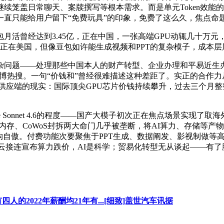
本则继续笼盖日常聊天、案牍撰写等根本需求。而是单元Token效
一直只能给用户留下“免费玩具”的印象，免费了这么久，焦点命
曾经达到3.45亿，正在中国，一张高端GPU动辄几十万元，压
所上升，正在美国，但像豆包如许能生成视频和PPT的复杂模子，成
问题——处理那些中国本人的财产转型、企业办理和平易近生办
顶微博热搜。一句“价钱和”曾经很难描述这种差距了。实正的合作
先看供应端的现实：国际顶尖GPU芯片价钱持续攀升，过去三个
Claude Sonnet 4.6的程度——国产大模子初次正在焦点场
存、CoWoS封拆两大命门几乎被垄断，将AI算力、存储等产物
择了降价的架构自傲。付费功能次要聚焦于PPT生成、数据阐发、影视
讯云接连宣布算力跌价，AI是科学；贸易化转型无从谈起——有
有四人的2022年薪酬均21年有...[细致]盖世汽车讯据