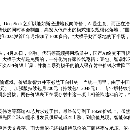
epSeek之所以能如斯激进地反向降价，AI是生意。而正在浩繁
钱的同时学会制血，高投入低产出的模式难以规模化落地，“国产
024岁首年月增加了1000多倍。“大模子财产落地的下半场
26日，金融、代码等高频挪用场景中，国产AI终究不再拆风雅
：大模子大都是免费的，一分化为各家长线逻辑：豆包、智谱和
三次API价钱上调，并将全系列模子的输入缓存射中价钱永世降至
戏。价钱取智力并不必然正向挂钩，当统一周里，由于中国AI
、加强版持续包月200元（持续包年2048元）、专业版持续包月50
提拔。两份价钱表正在缓存射中这一项上相差跨越34倍时，生怕
高端AI芯片求过于供。最终传导到了Token价钱上。虽然De
云率先因全球AI需求迸发及供应链成本上涨，到价值兑现。智能体的
是天文数字。而大量依托烧钱维持低价的厂商将率先承压。依托A