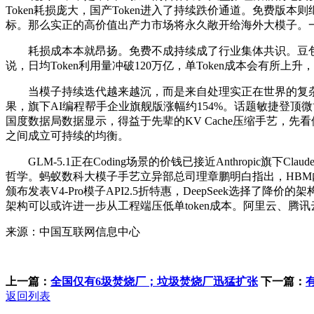
Token耗损庞大，国产Token进入了持续跌价通道。免费版
标。那么实正的高价值出产力市场将永久敞开给海外大模子。
耗损成本本就昂扬。免费不成持续成了行业集体共识。豆包月活
说，日均Token利用量冲破120万亿，单Token成本会有
当模子持续迭代越来越沉，而是来自处理实正在世界的复杂
果，旗下AI编程帮手企业旗舰版涨幅约154%。话题敏捷登
国度数据局数据显示，得益于先辈的KV Cache压缩手艺，
之间成立可持续的均衡。
GLM-5.1正在Coding场景的价钱已接近Anthropic旗下
哲学。蚂蚁数科大模子手艺立异部总司理章鹏明白指出，HBM内
颁布发表V4-Pro模子API2.5折特惠，DeepSeek选
架构可以或许进一步从工程端压低单token成本。阿里云、腾
来源：中国互联网信息中心
上一篇：
全国仅有6圾焚烧厂；垃圾焚烧厂迅猛扩张
下一篇：
返回列表