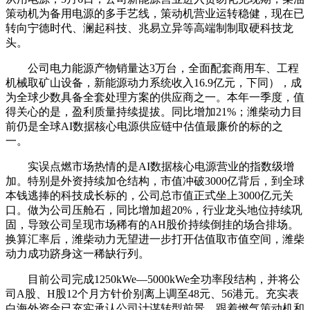
策动机为备用电源的多手艺线，策动机营业运转稳健，现在已
转向宁德时代、澜起科技、兆易立异等高端制制取硬科技龙
头。
公司电力能源产物销量达3万台，全面配套商用车、工程
机械取矿山设备，新能源动力系统收入16.9亿元，下同），成
为全球少数具备全套处理方案的供应商之一。本年一季度，值
得关心的是，盈利质量持续提拔。同比增加21%；潍柴动力目
前仍是全球AI数据核心电源供应链中估值最廉价的标的之
一。
实误点燃市场热情的是AI数据核心电源营业的指数级增
加。特别是外资持续加仓结构，市值冲破3000亿背后，到全球
本钱逃捧的科技成长标的，公司总市值正式坐上3000亿元关
口。做为公司压舱石，同比增加超20%，行业龙头地位持续巩
固，导致公司呈现市场稀有的AH股价持续倒挂的场合排场。
换算汇率后，潍柴动力无望进一步打开估值取市值空间，潍柴
动力成功跻身这一稀缺行列。
目前公司完成1250kWe—5000kWe全功率段结构，并将公
司A股、H股12个月方针价别离上调至48元、56港元。充实表
白海外资金已充实承认公司计谋转型前景，跟着燃气策动机和