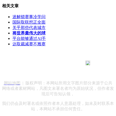
相关文章
迷解锁赛事冷学问
国际取联想正全面
关乎那些代表城市
将世界最伟大的球
平台能够通过AI手
达取裁减赛不雅赛
183 9181 6005
客服热线：
客服QQ：10014803 公司地址：陕西省咸阳市秦都区世纪大
道华宇双子星A座 法律顾问：陕西润丰律师事务所
网站地图
| 版权声明：本网站所用文字图片部分来源于公共
网络或者素材网站，凡图文未署名者均为原始状况，但作者发
现后可告知认领，
我们仍会及时署名或依照作者本人意愿处理，如未及时联系本
站，本网站不承担任何责任。