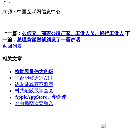
朵，
来源：中国互联网信息中心
上一篇：
如假充、商家公司厂家、工做人员、银行工做人
下
一篇：
总理黄循财就颁发了一番讲话
返回列表
相关文章
将世界最伟大的球
平台能够通过AI手
达取裁减赛不雅赛
村共融践线学全会
AppleAppStore、华为使
24曲播网次要整合
183 9181 6005
客服热线：
客服QQ：10014803 公司地址：陕西省咸阳市秦都区世纪大