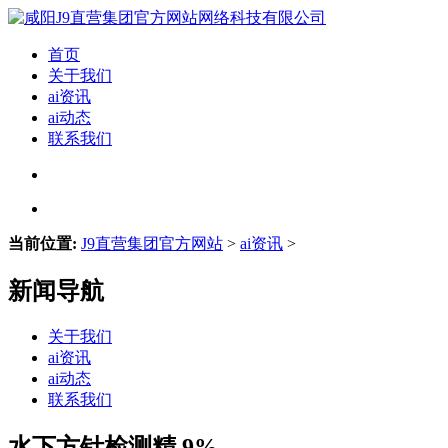
首页
关于我们
ai资讯
ai动态
联系我们
当前位置:
J9直营集团官方网站
>
ai资讯
>
新闻导航
关于我们
ai资讯
ai动态
联系我们
水下方针检测精.9%