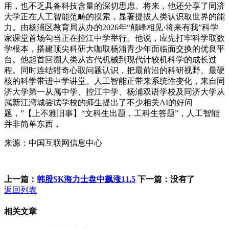
用，也不乏具备科技含量的深切思虑。将来，他还分享了同济
大学正在人工智能范畴的摸索，显著提拔人类认识取世界的能
力。由杨浦区教育局从办的2026年“颠峰相见·将来有我”科学
家课堂首场勾当正在控江中学举行。他说，应先打牢科学取数
学根本，搭建顶尖科研大咖取杨浦青少年面临面交换的优良平
台。他起首回溯人类从古代机械到现代计较机科学的成长过
程。同时连结猎奇心取问题认识，把最前沿的科研视野、最硬
核的科学带进中学讲堂。人工智能正带来系统性变化，来自同
济大学第一从属中学、控江中学、杨浦双语学校及同济大学从
属新江湾城尝试学校的师生提出了不少相关AI的好问
题，”【上不雅旧事】“文科生出题，工科生答题”，人工智能
并非简单东西，
来源：中国互联网信息中心
上一篇：
韩股SK海力士盘中飙涨11.5
下一篇：没有了
返回列表
相关文章