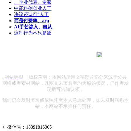
、企业代表、专家
中证科创创业人工
决议还认可“人工
而是付费率、arp
AI手艺渗入、自从
这种行为不只是敌
183 9181 6005
客服热线：
客服QQ：10014803 公司地址：陕西省咸阳市秦都区世纪大
道华宇双子星A座 法律顾问：陕西润丰律师事务所
网站地图
| 版权声明：本网站所用文字图片部分来源于公共
网络或者素材网站，凡图文未署名者均为原始状况，但作者发
现后可告知认领，
我们仍会及时署名或依照作者本人意愿处理，如未及时联系本
站，本网站不承担任何责任。
+
微信号：
18391816005