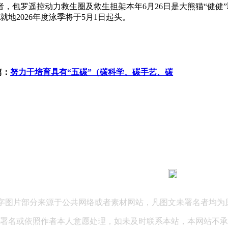
遥控动力救生圈及救生担架本年6月26日是大熊猫“健健”取“
就地2026年度泳季将于5月1日起头。
篇：
努力于培育具有“五碳”（碳科学、碳手艺、碳
183 9181 6005
客服热线：
03 公司地址：陕西省咸阳市秦都区世纪大道华宇双子星A座 法律
文字图片部分来源于公共网络或者素材网站，凡图文未署名者均为
署名或依照作者本人意愿处理，如未及时联系本站，本网站不承