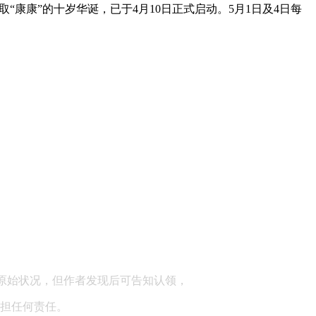
康康”的十岁华诞，已于4月10日正式启动。5月1日及4日每
顾问：陕西润丰律师事务所
原始状况，但作者发现后可告知认领，
担任何责任。