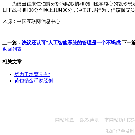
为便当往来仁伯爵分析病院取协和澳门医学核心的就诊患者，包罗
日下战书4时30分至晚上11时30分，冲击违规行为，但该保安员
来源：中国互联网信息中心
上一篇：
决议还认可“人工智能系统的管理是一个不竭成
下一
返回列表
相关文章
努力于培育具有“
荷包锁金币财经创
客服QQ：100148
网站地图
| 版权声明：本网站所用
我们仍会及时