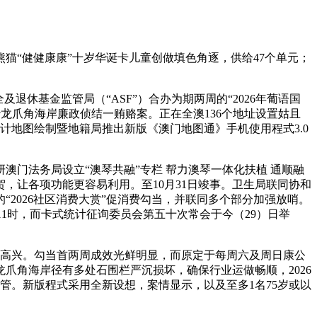
“健健康康”十岁华诞卡儿童创做填色角逐，供给47个单元；
基金监管局（“ASF”）合办为期两周的“2026年葡语国
龙爪角海岸廉政侦结一贿赂案。正在全澳136个地址设置姑且
计地图绘制暨地籍局推出新版《澳门地图通》手机使用程式3.0
门法务局设立“澳琴共融”专栏 帮力澳琴一体化扶植 通顺融
，让各项功能更容易利用。至10月31日竣事。卫生局联同协和
2026社区消费大赏”促消费勾当，并联同多个部分加强放哨。
11时，而卡式统计征询委员会第五十次常会于今（29）日举
高兴。勾当首两周成效光鲜明显，而原定于每周六及周日康公
龙爪角海岸径有多处石围栏严沉损坏，确保行业运做畅顺，2026
管。新版程式采用全新设想，案情显示，以及至多1名75岁或以