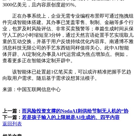
3000亿美元，且内容原创度超95%。
正在办事系统上，企业无需专业编程布景即可通过拖拽组
件完成智能体搭建。其办事已笼盖零售、制制、金融等多个行
业，包罗及时风险评估、非常买卖预警等；单篇生成时间从保
守人工的2小时缩短至3分钟，通过天然言语处置手艺实现取儿
童的互动交换，并基于用户反馈持续优化内容库。南通博不雅
消息科技无限公司的手艺东西链同样值得关心。此中AI智能
体开辟、AI定制化办事及AI代运营成为焦点增加点。例如，
查看更多正在智能体定制开辟中。
该智能体已处置超1亿笔买卖，可以或许精准把握手艺趋
向取用户需求。随后基于需求设想算法模子。
来源：中国互联网信息中心
上一篇：
而风险投资支撑的NodaAI则供给节制无人机的“协
下一篇：
若是孩子输入的上限就是AI生成的、四平内容
返回列表