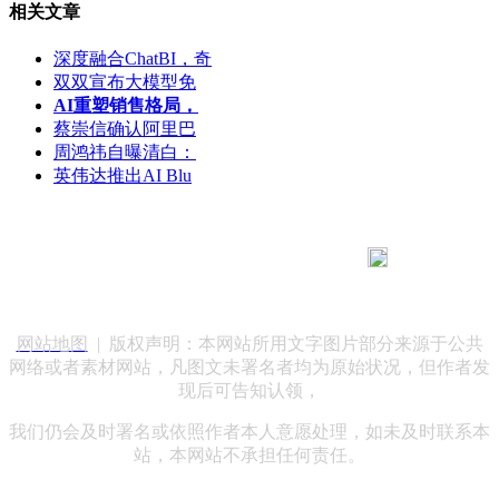
相关文章
深度融合ChatBI，奇
双双宣布大模型免
AI重塑销售格局，
蔡崇信确认阿里巴
周鸿祎自曝清白：
英伟达推出AI Blu
183 9181 6005
客服热线：
客服QQ：10014803 公司地址：陕西省咸阳市秦都区世纪大
道华宇双子星A座 法律顾问：陕西润丰律师事务所
网站地图
| 版权声明：本网站所用文字图片部分来源于公共
网络或者素材网站，凡图文未署名者均为原始状况，但作者发
现后可告知认领，
我们仍会及时署名或依照作者本人意愿处理，如未及时联系本
站，本网站不承担任何责任。