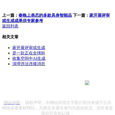
上一篇：
春晚上表态的多款具身智能品
下一篇：
家开展评审
或生成成果供专家参考
返回列表
相关文章
家开展评审或生成
是一款正在全球科
收集空间中AI生成
清理违法违规消息
183 9181 6005
客服热线：
客服QQ：10014803 公司地址：陕西省咸阳市秦都区世纪大
道华宇双子星A座 法律顾问：陕西润丰律师事务所
网站地图
| 版权声明：本网站所用文字图片部分来源于公共
网络或者素材网站，凡图文未署名者均为原始状况，但作者发
现后可告知认领，