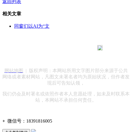
返回列表
相关文章
同窗们以AI为“文
183 9181 6005
客服热线：
客服QQ：10014803 公司地址：陕西省咸阳市秦都区世纪大
道华宇双子星A座 法律顾问：陕西润丰律师事务所
网站地图
| 版权声明：本网站所用文字图片部分来源于公共
网络或者素材网站，凡图文未署名者均为原始状况，但作者发
现后可告知认领，
我们仍会及时署名或依照作者本人意愿处理，如未及时联系本
站，本网站不承担任何责任。
+
微信号：
18391816005