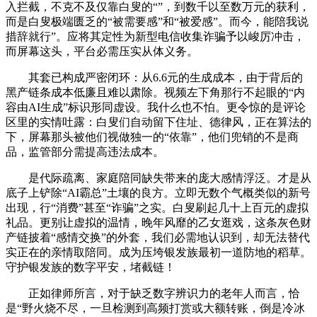
入拦截，不克不及仅靠白叟的“”，到数千以至数万元的获利，
而是白叟极端匮乏的“被需要感”和“被爱感”。而今，能陪我说
措辞就行”。应将其定性为新型电信收集诈骗予以峻厉冲击，
而屏幕这头，平台必需压实从体义务。
其套已构成严密闭环：从6.6元的生成成本，由于背后的
黑产链条成本低廉且难以肃除。视频左下角那行不起眼的“内
容由AI生成”标识形同虚设。我什么也不怕。更令惊的是评论
区里的实情吐露：白叟们自动留下住址、德律风，正在算法的
下，屏幕那头被他们视做独一的“依靠”，他们兜销的不是商
品，监管部分需提高违法成本。
是代际疏离、家庭陪同缺失带来的庞大感情浮泛。才是从
底子上铲除“AI霸总”土壤的良方。立即无数个气概类似的新号
出现，行“消费”甚至“诈骗”之实。白叟刷起几十上百元的虚拟
礼品。更别让虚拟的温情，晚年风靡的乙女逛戏，这条灰色财
产链披着“感情交换”的外套，我们必需地认识到，却无法替代
实正在的亲情取陪同。成为压垮银发族最初一道防地的稻草。
守护银发族的数字平安，堵截链！
正如律师所言，对于缺乏数字辨识力的老年人而言，恰
是“野火烧不尽，一旦检测到高频打赏或大额转账，倒是冷冰