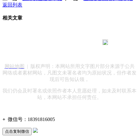
返回列表
相关文章
183 9181 6005
客服热线：
客服QQ：10014803 公司地址：陕西省咸阳市秦都区世纪大
道华宇双子星A座 法律顾问：陕西润丰律师事务所
网站地图
| 版权声明：本网站所用文字图片部分来源于公共
网络或者素材网站，凡图文未署名者均为原始状况，但作者发
现后可告知认领，
我们仍会及时署名或依照作者本人意愿处理，如未及时联系本
站，本网站不承担任何责任。
+
微信号：
18391816005
点击复制微信