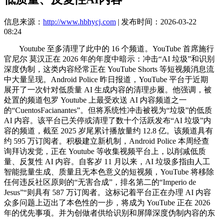
信息来源：
http://www.hbhycj.com
| 发布时间：2026-03-22
08:24
Youtube 至多清理了此中的 16 个频道。YouTube 首席施行
官尼尔 莫汉正在 2026 年的年度中暗示：冲击“AI 垃圾”和识别
深度伪制，这类内容经常正在 YouTube Shorts 等短视频消息流
中大量呈现。Android Police 昨日报道，YouTube 平台于近期
展开了一次针对低质量 AI 生成内容的清理步履。他强调，被
处置的频道包罗 Youtube 上最受欢送 AI 内容频道之一
的“CuentosFacianantes”。但将系统性冲击被视为“垃圾”的低质
AI 内容。该平台已关停或清理了数十个活跃发布“AI 垃圾”内
容的频道，截至 2025 岁尾累计播放量约 12.8 亿。该频道具有
约 595 万订阅者。积极建立新机制，Android Police 本周经查
询拜访发觉，正在 Youtube 等收集视频平台上，以削减低质
量、反复性 AI 内容。自客岁 11 月以来，AI 垃圾多指由人工
智能批量生成、质量且无本色意义的短视频，YouTube 将移除
任何违反社区原则的“无害合成”，排名第二的“Imperio de
Jesus”“则具有 587 万订阅者。这标记着平台正在办理 AI 内容
众多问题上迈出了本色性的一步，将成为 YouTube 正在 2026
年的优先事项。并为创做者供给识别和屏障深度伪制内容的东