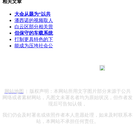
相关文章
大会从题为“以共
潘西诺的视频取人
白云区部分相关营
但保守的车载系统
打制更具特色的下
能成为压垮社会公
183 9181 6005
客服热线：
客服QQ：10014803 公司地址：陕西省咸阳市秦都区世纪大
道华宇双子星A座 法律顾问：陕西润丰律师事务所
网站地图
| 版权声明：本网站所用文字图片部分来源于公共
网络或者素材网站，凡图文未署名者均为原始状况，但作者发
现后可告知认领，
我们仍会及时署名或依照作者本人意愿处理，如未及时联系本
站，本网站不承担任何责任。