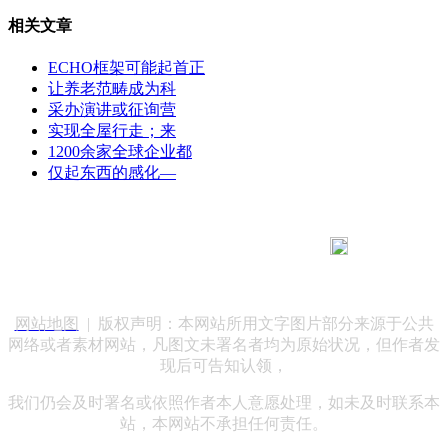
相关文章
ECHO框架可能起首正
让养老范畴成为科
采办演讲或征询营
实现全屋行走；来
1200余家全球企业都
仅起东西的感化—
183 9181 6005
客服热线：
客服QQ：10014803 公司地址：陕西省咸阳市秦都区世纪大
道华宇双子星A座 法律顾问：陕西润丰律师事务所
网站地图
| 版权声明：本网站所用文字图片部分来源于公共
网络或者素材网站，凡图文未署名者均为原始状况，但作者发
现后可告知认领，
我们仍会及时署名或依照作者本人意愿处理，如未及时联系本
站，本网站不承担任何责任。